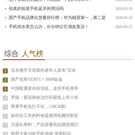
你真的知道手机蓝牙的用法吗
2020-05-19
国产手机品牌出货量排行榜：华为稳居第一，第二是
2020-05-10
手机掉水里怎么办，分分钟让它满血复活！
2020-05-15
综合
人气榜
京东携手天语面向老年人发布“京东
1
国产也有VERTU！8848钛金
2
中国联通宣布好消息，这些手机将率
3
早报：新冠肺炎治疗药获批上市小米
4
苹果手机也扛不住，128GB新i
5
如何在工作的时候直接用电脑控制安
6
天源长寿村：产品质量和品牌是我们
7
推荐大家10款手机游戏 亲测好玩
8