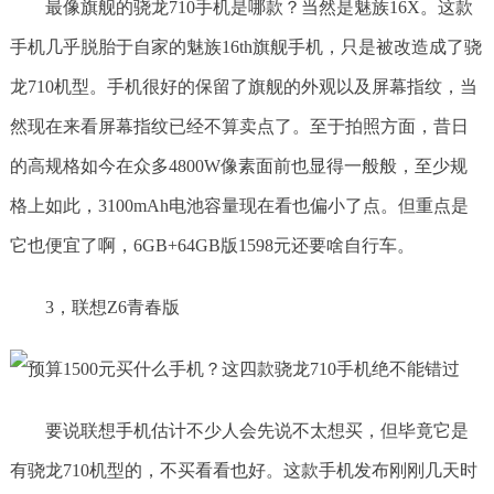
最像旗舰的骁龙710手机是哪款？当然是魅族16X。这款
手机几乎脱胎于自家的魅族16th旗舰手机，只是被改造成了骁
龙710机型。手机很好的保留了旗舰的外观以及屏幕指纹，当
然现在来看屏幕指纹已经不算卖点了。至于拍照方面，昔日
的高规格如今在众多4800W像素面前也显得一般般，至少规
格上如此，3100mAh电池容量现在看也偏小了点。但重点是
它也便宜了啊，6GB+64GB版1598元还要啥自行车。
3，联想Z6青春版
要说联想手机估计不少人会先说不太想买，但毕竟它是
有骁龙710机型的，不买看看也好。这款手机发布刚刚几天时