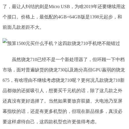
了，最让人纠结的则是Micro USB，为啥2019年还要继续用这
个接口。价格上，最低配的4GB+64GB版是1398元起步，和
前面几款差距不大。
虽然骁龙710已经不是一个新处理器了，但环顾一下中档
市场，面对普遍缺货的骁龙730以及跑分高但GPU羸弱的骁龙
675，有啥理由不继续考虑骁龙710呢？更何况几款骁龙710新
品都做的还挺吸引人，想要买千元机的话，除了这几款之外
还真没有更好选择了。当然如果要放弃双摄、大电池乃至屏
幕指纹的话，还是有更多机型的，但现在新品很多，真没必
要这样虐待自己，这四款机型也许更值得考虑。