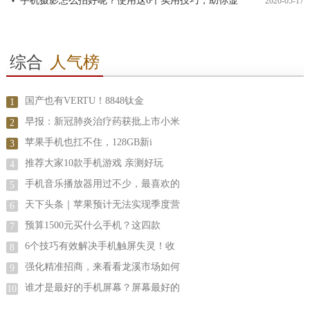
手机摄影怎么拍好呢？使用这6个实用技巧，助你显
2020-05-17
综合
人气榜
国产也有VERTU！8848钛金
1
早报：新冠肺炎治疗药获批上市小米
2
苹果手机也扛不住，128GB新i
3
推荐大家10款手机游戏 亲测好玩
4
手机音乐播放器用过不少，最喜欢的
5
天下头条｜苹果预计无法实现季度营
6
预算1500元买什么手机？这四款
7
6个技巧有效解决手机触屏失灵！收
8
强化精准招商，来看看龙溪市场如何
9
谁才是最好的手机屏幕？屏幕最好的
10