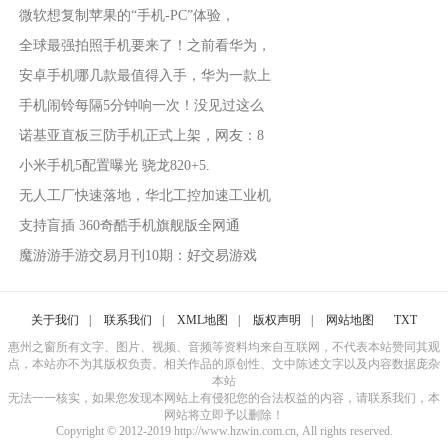
微软想复制苹果的“手机-PC”体验，
全球最强拍照手机要来了！之前看华为，
安卓手机哪几款最值得入手，华为一款上
手机闹铃每隔5分钟响一次！没见过这么
诺基亚直板三防手机正式上架，网友：8
小米手机5配置曝光 骁龙820+5.
无人工厂快速落地，华北工控加速工业机
支持盲插 360奇酷手机旗舰版全网通
魔游游手游交易月刊10期：好交易游戏
关于我们
|
联系我们
|
XML地图
|
版权声明
|
网站地图
TXT
惠州之窗所有文字、图片、视频、音频等资料均来自互联网，不代表本站赞同其观
点，本站亦不为其版权负责。相关作品的原创性、文中陈述文字以及内容数据庞杂
本站
无法一一核实，如果您发现本网站上有侵犯您的合法权益的内容，请联系我们，本
网站将立即予以删除！
Copyright © 2012-2019 http://www.hzwin.com.cn, All rights reserved.