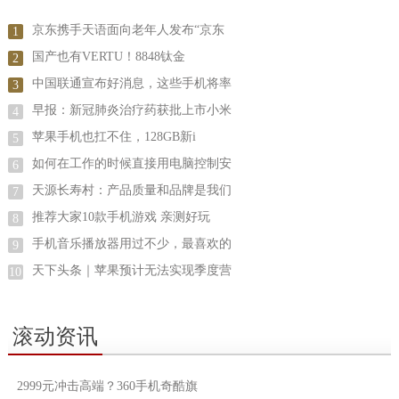
京东携手天语面向老年人发布“京东
1
国产也有VERTU！8848钛金
2
中国联通宣布好消息，这些手机将率
3
早报：新冠肺炎治疗药获批上市小米
4
苹果手机也扛不住，128GB新i
5
如何在工作的时候直接用电脑控制安
6
天源长寿村：产品质量和品牌是我们
7
推荐大家10款手机游戏 亲测好玩
8
手机音乐播放器用过不少，最喜欢的
9
天下头条｜苹果预计无法实现季度营
10
滚动资讯
2999元冲击高端？360手机奇酷旗