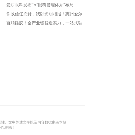
爱尔眼科发布“AI眼科管理体系”布局
你以信任托付，我以光明相报！惠州爱尔
百顺硅胶！全产业链智造实力，一站式硅
创性、文中陈述文字以及内容数据庞杂本站
予以删除！