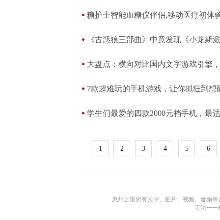
糖护士智能血糖仪伴侣,移动医疗初体验
《古惑狼三部曲》中竟发现《小龙斯派
大盘点：横向对比国内文字游戏引擎，
7款超难玩的手机游戏，让你抓狂到想
学生们最爱的四款2000元档手机，最
1
2
3
4
5
6
惠州之窗所有文字、图片、视频、音频等
无法一一