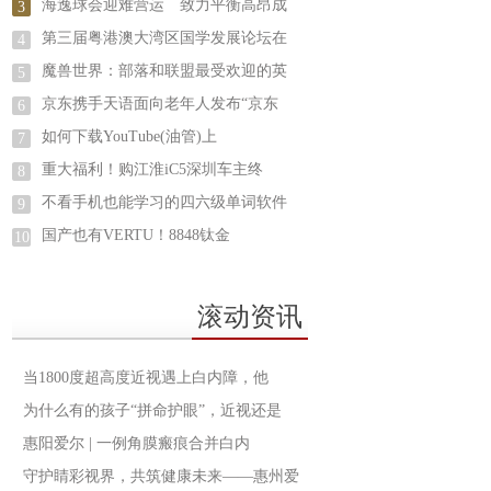
海逸球会迎难营运 致力平衡高昂成
3
第三届粤港澳大湾区国学发展论坛在
4
魔兽世界：部落和联盟最受欢迎的英
5
京东携手天语面向老年人发布“京东
6
如何下载YouTube(油管)上
7
重大福利！购江淮iC5深圳车主终
8
不看手机也能学习的四六级单词软件
9
国产也有VERTU！8848钛金
10
滚动资讯
当1800度超高度近视遇上白内障，他
为什么有的孩子“拼命护眼”，近视还是
​惠阳爱尔 | 一例角膜瘢痕合并白内
守护睛彩视界，共筑健康未来——惠州爱