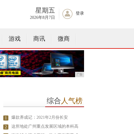
星期五
登录
2026年8月7日
游戏
商讯
微商
广告
综合
人气榜
爆款养成记：2021年2月份长安
1
这所地处广州重点发展区域的本科高
2