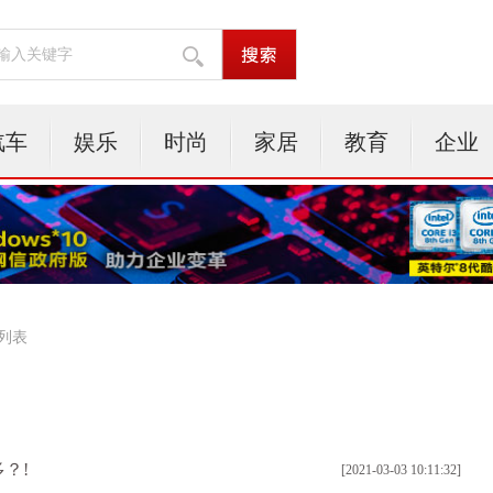
汽车
娱乐
时尚
家居
教育
企业
 列表
？!
[2021-03-03 10:11:32]