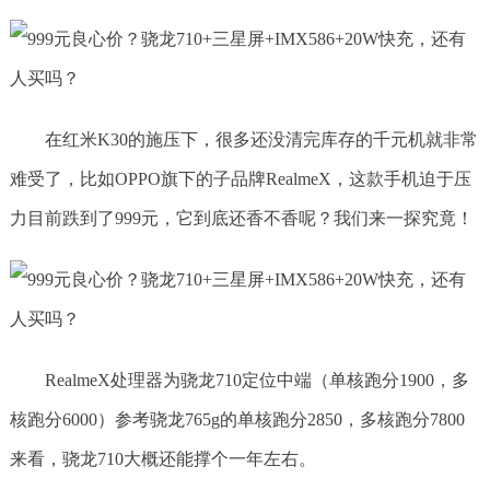
在红米K30的施压下，很多还没清完库存的千元机就非常
难受了，比如OPPO旗下的子品牌RealmeX，这款手机迫于压
力目前跌到了999元，它到底还香不香呢？我们来一探究竟！
RealmeX处理器为骁龙710定位中端（单核跑分1900，多
核跑分6000）参考骁龙765g的单核跑分2850，多核跑分7800
来看，骁龙710大概还能撑个一年左右。