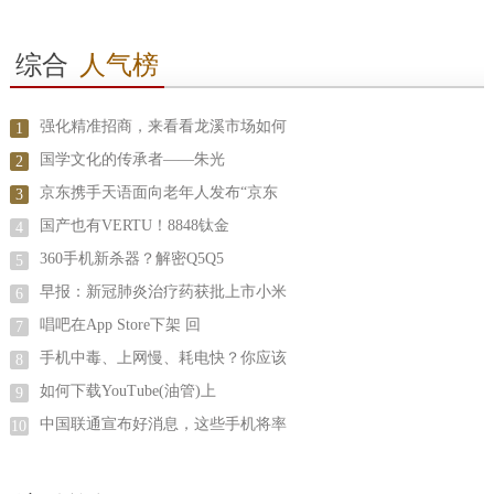
综合
人气榜
强化精准招商，来看看龙溪市场如何
1
国学文化的传承者——朱光
2
京东携手天语面向老年人发布“京东
3
国产也有VERTU！8848钛金
4
360手机新杀器？解密Q5Q5
5
早报：新冠肺炎治疗药获批上市小米
6
唱吧在App Store下架 回
7
手机中毒、上网慢、耗电快？你应该
8
如何下载YouTube(油管)上
9
中国联通宣布好消息，这些手机将率
10