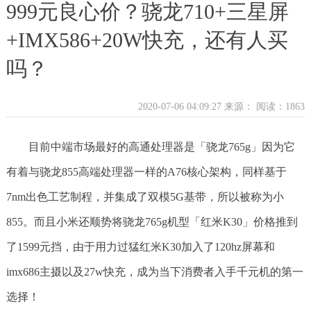
999元良心价？骁龙710+​三星屏
+IMX586+20W快充，还有人买
吗？
2020-07-06 04:09:27 来源：
阅读：1863
目前中端市场最好的高通处理器是「骁龙765g」因为它
有着与骁龙855高端处理器一样的A76核心架构，同样基于
7nm出色工艺制程，并集成了双模5G基带，所以被称为小
855。而且小米还顺势将骁龙765g机型「红米K30」价格推到
了1599元挡，由于用力过猛红米K30加入了120hz屏幕和
imx686主摄以及27w快充，成为当下消费者入手千元机的第一
选择！