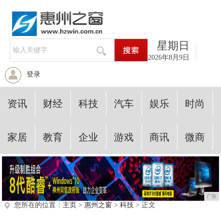
星期日
2026年8月9日
登录
资讯
财经
科技
汽车
娱乐
时尚
家居
教育
企业
游戏
商讯
微商
广告
您所在的位置：
主页
>
惠州之窗
>
科技
> 正文