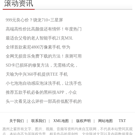
滚动资讯
999元良心价？骁龙710+​三星屏
高端高性价比高颜值还有情怀！年度热门
最适合父母的老人智能手机21克M3L
全球首款索尼4800万像素手机 华为
全网无损音乐免费下载的方法！亲测可用
SD卡已损坏的修复方法，无需格式化，
天喻为中兴360手机提供TEE 手机
小七泡泡自动感应泡沫洗手机，让洗手也
推荐五款手机必备的黑科技APP，小众
头一次看见这么评价一部高价低配手机的
关于我们
|
联系我们
|
XML地图
|
版权声明
|
网站地图
TXT
惠州之窗所有文字、图片、视频、音频等资料均来自互联网，不代表本站赞同其观
点，本站亦不为其版权负责。相关作品的原创性、文中陈述文字以及内容数据庞杂