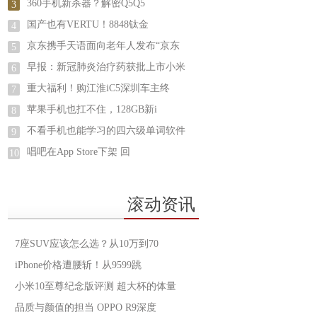
360手机新杀器？解密Q5Q5
3
国产也有VERTU！8848钛金
4
京东携手天语面向老年人发布“京东
5
早报：新冠肺炎治疗药获批上市小米
6
重大福利！购江淮iC5深圳车主终
7
苹果手机也扛不住，128GB新i
8
不看手机也能学习的四六级单词软件
9
唱吧在App Store下架 回
10
滚动资讯
7座SUV应该怎么选？从10万到70
iPhone价格遭腰斩！从9599跳
小米10至尊纪念版评测 超大杯的体量
品质与颜值的担当 OPPO R9深度