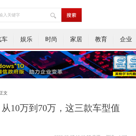
汽车
娱乐
时尚
家居
教育
企业
 正文
？从10万到70万，这三款车型值