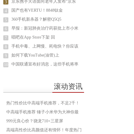
京东携手天语面向老年人发布“京东
3
国产也有VERTU！8848钛金
4
360手机新杀器？解密Q5Q5
5
早报：新冠肺炎治疗药获批上市小米
6
唱吧在App Store下架 回
7
手机中毒、上网慢、耗电快？你应该
8
如何下载YouTube(油管)上
9
中国联通宣布好消息，这些手机将率
10
滚动资讯
热门性价比中高端手机推荐，不足2千！
中高端手机推荐 锤子小米华为大神你最
999元良心价？骁龙710+​三星屏
高端高性价比高颜值还有情怀！年度热门