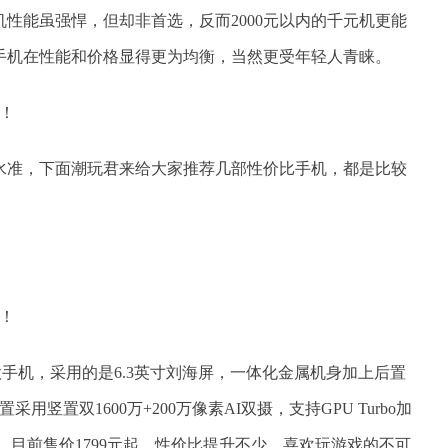
性能虽强悍，但却非首选，反而2000元以内的千元机更能
手机在性能和价格显得更为均衡，当然更受年轻人青睐。
机水准，下面潮玩君来给大家推荐几部性价比手机，都是比较
款手机，采用的是6.3英寸刘海屏，一体化金属机身加上后置
用竖置双1600万+200万像素AI双摄，支持GPU Turbo加
，目前售价1799元起，性价比提升不少，喜欢玩游戏的不可