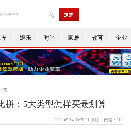
汽车
娱乐
时尚
家居
教育
企业
 正文
比拼：5大类型怎样买最划算
2020-05-14 09:38:31 来源：
阅读：612