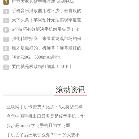
推荐大家10款手机游戏 亲测好玩
3
手机音乐播放器用过不少，最喜欢的
4
天下头条｜苹果预计无法实现季度营
5
6个技巧有效解决手机触屏失灵！收
6
强化精准招商，来看看龙溪市场如何
7
谁才是最好的手机屏幕？屏幕最好的
8
骁龙720G、5000mAh电池
9
要的就是极致精打细算！2018十
10
滚动资讯
互联网手机卡资费大比拼：5大类型怎样
今年中国手机出口最多竟是传音手机，华
步步高 imoo 学习手机只为学习而
手机丢了后应该怎么办？99%的人想不