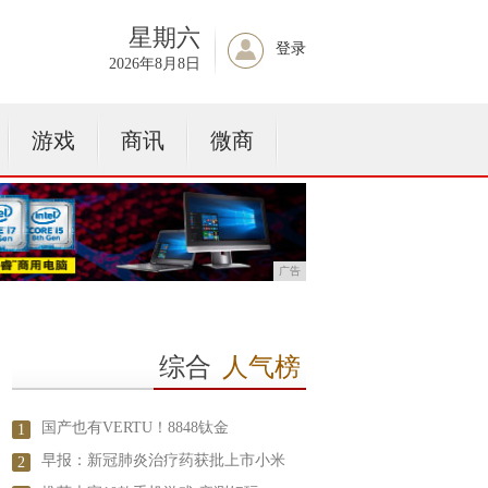
星期六
登录
2026年8月8日
游戏
商讯
微商
广告
综合
人气榜
国产也有VERTU！8848钛金
1
早报：新冠肺炎治疗药获批上市小米
2