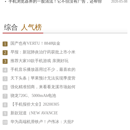
手机浏览器界的一股清流！它不但没有广告，还帮你
2020-05-08
综合
人气榜
国产也有VERTU！8848钛金
1
早报：新冠肺炎治疗药获批上市小米
2
推荐大家10款手机游戏 亲测好玩
3
手机音乐播放器用过不少，最喜欢的
4
天下头条｜苹果预计无法实现季度营
5
强化精准招商，来看看龙溪市场如何
6
骁龙720G、5000mAh电池
7
【手机报价大全】20200305
8
新款冠道（NEW AVANCIE
9
华为高端机滑铁卢！卢伟冰：大批P
10