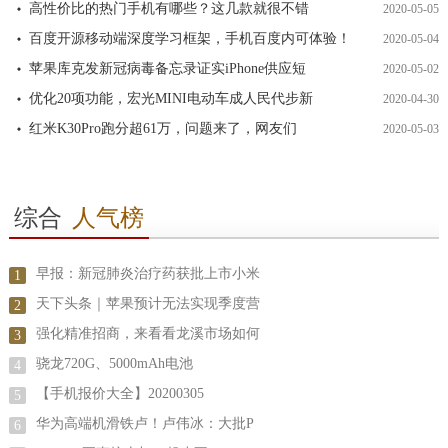
高性价比的热门手机有哪些？这几款就很不错
2020-05-05
百度开源移动端深度学习框架，手机百度内可体验！
2020-05-04
苹果库克发新冠病毒备忘录证实iPhone供应短
2020-05-02
优化20项功能，宏光MINI电动车成人民代步新
2020-04-30
红米K30Pro跑分超61万，问题来了，网友们
2020-05-03
综合
人气榜
早报：新冠肺炎治疗药获批上市小米
1
天下头条｜苹果预计无法实现季度营
2
强化精准招商，来看看龙溪市场如何
3
骁龙720G、5000mAh电池
4
【手机报价大全】20200305
5
华为高端机滑铁卢！卢伟冰：大批P
6