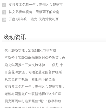
支持复工免租一年，惠州凡兵智慧市
8
从文艺青年视角，看烟雨下的全南
9
开盘1周年庆，鼎龙·天海湾携礼而
10
滚动资讯
优化20项功能，宏光MINI电动车成
不涨价！宝骏新能源推限时保价政策，自
鼎龙集团推出三大文旅体验——鼎龙·十
开启花海浪漫，何须远赴法国普罗旺斯
从文艺青年视角，看烟雨下的全南
支持复工免租一年，惠州凡兵智慧市集，
老榕树网盟微广告联盟选择CPA推广应
贝壳两周年打造新居住“场”：数字和物