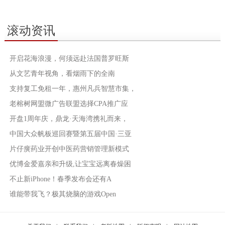
滚动资讯
开启花海浪漫，何须远赴法国普罗旺斯
从文艺青年视角，看烟雨下的全南
支持复工免租一年，惠州凡兵智慧市集，
老榕树网盟微广告联盟选择CPA推广应
开盘1周年庆，鼎龙·天海湾携礼而来，
中国大众帆板巡回赛暨第五届中国·三亚
片仔癀药业开创中医药营销管理新模式
优博金爱嘉亲和升级,让宝宝远离春燥困
不止新iPhone！春季发布会还有A
谁能带我飞？极其烧脑的游戏Open