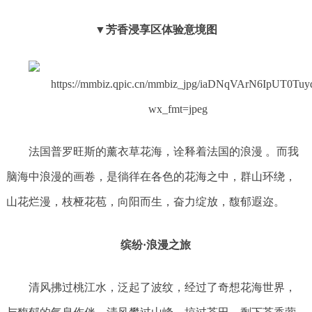
▼芳香浸享区体验意境图
法国普罗旺斯的薰衣草花海，诠释着法国的浪漫 。而我
脑海中浪漫的画卷，是徜徉在各色的花海之中，群山环绕，
山花烂漫，枝桠花苞，向阳而生，奋力绽放，馥郁遐迩。
缤纷·浪漫之旅
清风拂过桃江水，泛起了波纹，经过了奇想花海世界，