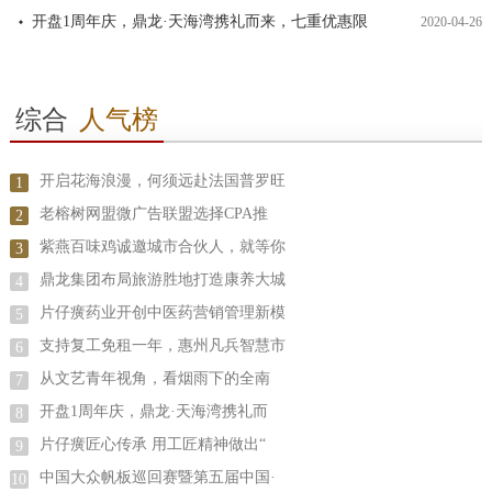
开盘1周年庆，鼎龙·天海湾携礼而来，七重优惠限
2020-04-26
综合
人气榜
开启花海浪漫，何须远赴法国普罗旺
1
老榕树网盟微广告联盟选择CPA推
2
紫燕百味鸡诚邀城市合伙人，就等你
3
鼎龙集团布局旅游胜地打造康养大城
4
片仔癀药业开创中医药营销管理新模
5
支持复工免租一年，惠州凡兵智慧市
6
从文艺青年视角，看烟雨下的全南
7
开盘1周年庆，鼎龙·天海湾携礼而
8
片仔癀匠心传承 用工匠精神做出“
9
中国大众帆板巡回赛暨第五届中国·
10