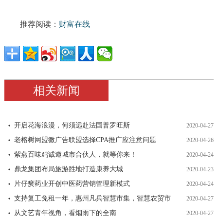
推荐阅读：
财富在线
相关新闻
开启花海浪漫，何须远赴法国普罗旺斯
2020-04-27
老榕树网盟微广告联盟选择CPA推广应注意问题
2020-04-26
紫燕百味鸡诚邀城市合伙人，就等你来！
2020-04-24
鼎龙集团布局旅游胜地打造康养大城
2020-04-23
片仔癀药业开创中医药营销管理新模式
2020-04-24
支持复工免租一年，惠州凡兵智慧市集，智慧农贸市
2020-04-27
从文艺青年视角，看烟雨下的全南
2020-04-27