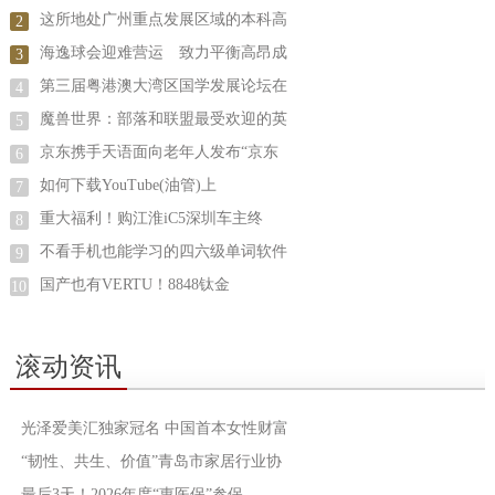
这所地处广州重点发展区域的本科高
2
海逸球会迎难营运 致力平衡高昂成
3
第三届粤港澳大湾区国学发展论坛在
4
魔兽世界：部落和联盟最受欢迎的英
5
京东携手天语面向老年人发布“京东
6
如何下载YouTube(油管)上
7
重大福利！购江淮iC5深圳车主终
8
不看手机也能学习的四六级单词软件
9
国产也有VERTU！8848钛金
10
滚动资讯
光泽爱美汇独家冠名 中国首本女性财富
“韧性、共生、价值”青岛市家居行业协
最后3天！2026年度“惠医保”参保