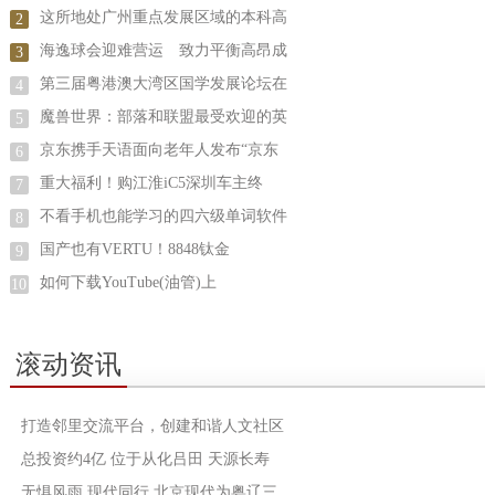
这所地处广州重点发展区域的本科高
2
海逸球会迎难营运 致力平衡高昂成
3
第三届粤港澳大湾区国学发展论坛在
4
魔兽世界：部落和联盟最受欢迎的英
5
京东携手天语面向老年人发布“京东
6
重大福利！购江淮iC5深圳车主终
7
不看手机也能学习的四六级单词软件
8
国产也有VERTU！8848钛金
9
如何下载YouTube(油管)上
10
滚动资讯
打造邻里交流平台，创建和谐人文社区
总投资约4亿 位于从化吕田 天源长寿
无惧风雨 现代同行 北京现代为粤辽三