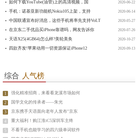
如何下载YouTube(油管)上的高清视频，国
2020-06-22
手机：诺基亚新功能机Nokia105上架，支持
2020-06-14
中国联通宣布好消息，这些手机将率先支持VoLT
2020-05-27
在京东二手优品买iPhone靠谱吗，网友告诉你
2020-07-26
天语X25(4GB64)怎么样?美轮美奂
2020-10-27
四款齐发!苹果动用一切资源保证iPhone12
2020-09-13
综合
人气榜
强化精准招商，来看看龙溪市场如何
1
国学文化的传承者——朱光
2
京东携手天语面向老年人发布“京东
3
重大福利！购江淮iC5深圳车主终
4
不看手机也能学习的四六级单词软件
5