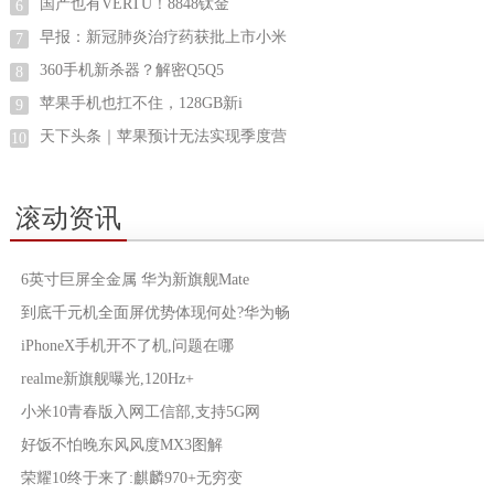
国产也有VERTU！8848钛金
6
早报：新冠肺炎治疗药获批上市小米
7
360手机新杀器？解密Q5Q5
8
苹果手机也扛不住，128GB新i
9
天下头条｜苹果预计无法实现季度营
10
滚动资讯
6英寸巨屏全金属 华为新旗舰Mate
到底千元机全面屏优势体现何处?华为畅
iPhoneX手机开不了机,问题在哪
realme新旗舰曝光,120Hz+
小米10青春版入网工信部,支持5G网
好饭不怕晚东风风度MX3图解
荣耀10终于来了:麒麟970+无穷变