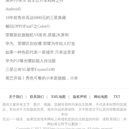
测评|小米5c:自主芯片里程碑之作
Android5
18年前售价高达6800元的三星典藏
畅玩OPPOFind7之ColorO
荣耀新款旗舰机V8发布,搭载2K屏和
华为、荣耀区别在哪:荣耀为年轻人打造
如果一种色彩代表一座城市 只有这里更
华为P11曝光哪款能入你法眼
三星公布5G基带Exynos5100
尾巴开箱丨秀色可餐的小米新旗舰，小米
关于我们
|
联系我们
|
XML地图
|
版权声明
|
网站地图
TXT
惠州之窗所有文字、图片、视频、音频等资料均来自互联网，不代表本站赞同其观
点，本站亦不为其版权负责。相关作品的原创性、文中陈述文字以及内容数据庞杂
本站
无法一一核实，如果您发现本网站上有侵犯您的合法权益的内容，请联系我们，本
网站将立即予以删除！
Copyright © 2012-2019 http://www.hzwin.com.cn, All rights reserved.