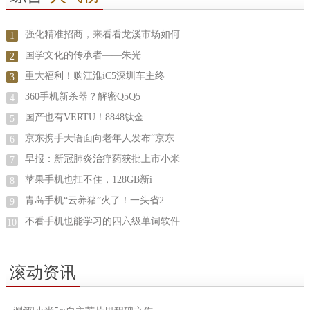
强化精准招商，来看看龙溪市场如何
1
国学文化的传承者——朱光
2
重大福利！购江淮iC5深圳车主终
3
360手机新杀器？解密Q5Q5
4
国产也有VERTU！8848钛金
5
京东携手天语面向老年人发布“京东
6
早报：新冠肺炎治疗药获批上市小米
7
苹果手机也扛不住，128GB新i
8
青岛手机“云养猪”火了！一头省2
9
不看手机也能学习的四六级单词软件
10
滚动资讯