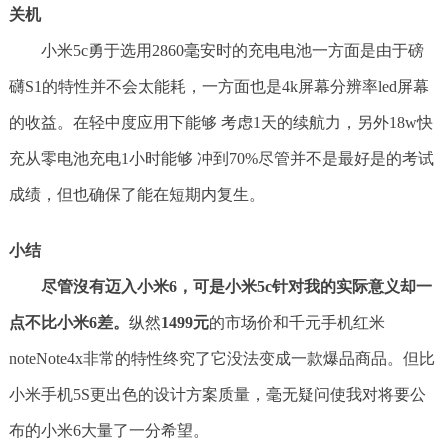
关机
小米5c勇于选用2860毫安时的充电电池一方面是由于磅
礴S1的特性并不会太能耗，一方面也是4k屏幕分辨率led屏幕
的收益。在轻中度应用下能够 考虑1天的续航力，另外18w快
充从零电池充电1小时能够 冲到70%尽管并不是最好是的考试
成绩，但也确保了能在短期内复生。
小结
尽管沒有迈入小米6，可是小米5c针对我的实际意义却一
点不比小米6差。
纵然
1499元
的市场价和千元手机红米
noteNote4x非常的特性终究了它没法变成一款爆品商品。但比
小米手机5S更出色的设计方案质量，毫无疑问使我对将要公
布的小米6大量了一分希望。