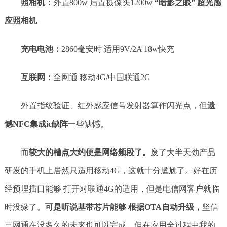
照相机：
外置800w 后置摄像头1200w
“暗影之眼” 超光感
应照相机
充电电池：
2860毫安时 适用9V/2A 18w快充
互联网：
全网通 移动4G/中国联通2G
外置指纹验证、红外感应信号发射器算作闪光点，但
遗
憾NFC集成ic缺阵
一些缺憾。
而
较大的槽点大约便是网络频段了。
废了大半天劲产品
研发的手机上居然只适用移动4G，这就十分尴尬了。好在历
经预埋插口能够 打开对联通4G的适用，但是电信网客户就临
时没缘了。
可是听说基带芯片能够 根据OTA自动升级，
坚信
三网通在没多久的未来也可以完成。但在应用全过程中我的