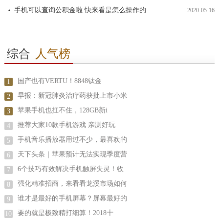
手机可以查询公积金啦 快来看是怎么操作的
2020-05-16
综合
人气榜
国产也有VERTU！8848钛金
1
早报：新冠肺炎治疗药获批上市小米
2
苹果手机也扛不住，128GB新i
3
推荐大家10款手机游戏 亲测好玩
4
手机音乐播放器用过不少，最喜欢的
5
天下头条｜苹果预计无法实现季度营
6
6个技巧有效解决手机触屏失灵！收
7
强化精准招商，来看看龙溪市场如何
8
谁才是最好的手机屏幕？屏幕最好的
9
要的就是极致精打细算！2018十
10