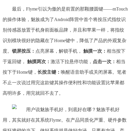
最后，Flyme引以为傲的是前置的那颗腰圆键——mTouch
的操作体验，魅族成为了Android阵营中首个将按压式指纹识
别传感器放置于机身前面板品牌，并且和苹果一样，将指纹
识别模块很好的隐藏在了Home键中，降低了产品的外观复杂
度。
锁屏按压：
点亮屏幕，解锁手机，
触摸一次：
相当按下
于返回键，
触摸两次：
激活下拉悬停功能，
点击一次：
相当
按下于Home键，
长按主键：
唤醒语音助手或关闭屏幕。笔者
不止一次说过用完这款键其操作便利性和功能设置比苹果都
高明许多，用完就回不去了。
魅族手机好
用，其实就好在其系统Flyme。在产品同质化严重、硬件参数
疯狂堆砌的当下，做好系统就是做好内涵，只要有内涵，产