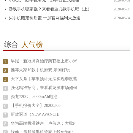
小米又一款手机曝光：2月4日正式亮相
2020-05-02
游戏手机哪家强？来看看这几款手机吧（上）
2020-05-05
买手机赠定制后盖 一加官网福利大放送
2020-05-04
综合
人气榜
早报：新冠肺炎治疗药获批上市小米
1
推荐大家10款手机游戏 亲测好玩
2
天下头条｜苹果预计无法实现季度营
3
强化精准招商，来看看龙溪市场如何
4
骁龙720G、5000mAh电池
5
【手机报价大全】20200305
6
新款冠道（NEW AVANCIE
7
华为高端机滑铁卢！卢伟冰：大批P
8
软件：最新版手机管家上线华为P3
9