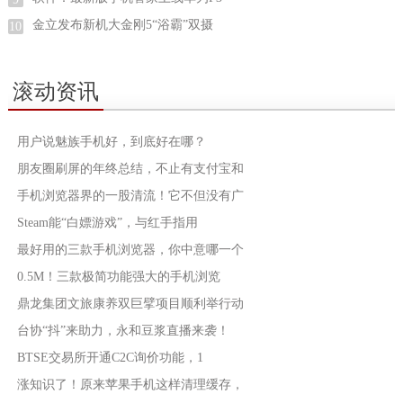
金立发布新机大金刚5“浴霸”双摄
10
滚动资讯
用户说魅族手机好，到底好在哪？
朋友圈刷屏的年终总结，不止有支付宝和
手机浏览器界的一股清流！它不但没有广
Steam能“白嫖游戏”，与红手指用
最好用的三款手机浏览器，你中意哪一个
0.5M！三款极简功能强大的手机浏览
鼎龙集团文旅康养双巨擘项目顺利举行动
台协“抖”来助力，永和豆浆直播来袭！
BTSE交易所开通C2C询价功能，1
涨知识了！原来苹果手机这样清理缓存，