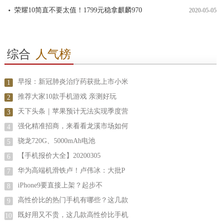
荣耀10简直不要太值！1799元稳拿麒麟970
2020-05-05
综合
人气榜
早报：新冠肺炎治疗药获批上市小米
1
推荐大家10款手机游戏 亲测好玩
2
天下头条｜苹果预计无法实现季度营
3
强化精准招商，来看看龙溪市场如何
4
骁龙720G、5000mAh电池
5
【手机报价大全】20200305
6
华为高端机滑铁卢！卢伟冰：大批P
7
iPhone9要直接上架？起步不
8
高性价比的热门手机有哪些？这几款
9
既好用又不贵，这几款高性价比手机
10