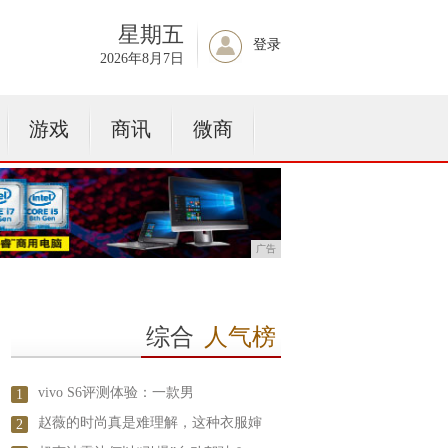
星期五
登录
2026年8月7日
游戏
商讯
微商
广告
综合
人气榜
​vivo S6评测体验：一款男
1
赵薇的时尚真是难理解，这种衣服婶
2