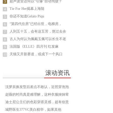
超声波雷达何以“引爆”自动驾驶？
3
Tie For Her揭幕上海陆
4
你还不知道Gelato Piqu
5
“第四代住房”已经出世，电梯房，
6
人到五十五，会有这五苦，熬过去余
7
古人为何认为佩戴玉佩可以长生不老
8
法国版《ELLE》四月刊 红发麻
9
天猫又开新赛道，或成下一个风口
10
滚动资讯
沈梦辰换发型后差点不敢认，近照穿泡泡
赵薇的时尚真是难理解，这种衣服婶婶辈
迪士尼公主们的色彩穿搭灵感，超有创意
城野医生377VC美白精华，如果其他